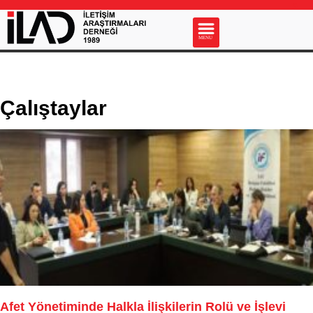
s
MENU
Çalıştaylar
Afet Yönetiminde Halkla İlişkilerin Rolü ve İşlevi