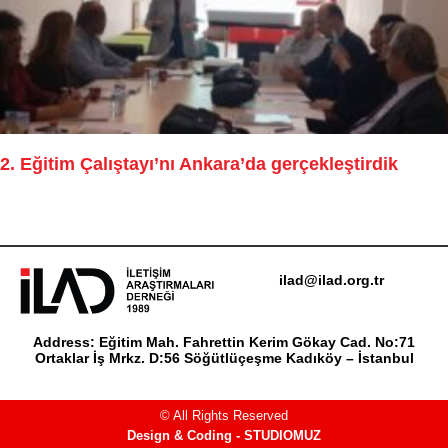
2. Eğitim Çalıştayı’nı Ankara’da gerçekleştirdik
ilad@ilad.org.tr
Address: Eğitim Mah. Fahrettin Kerim Gökay Cad. No:71
Ortaklar İş Mrkz. D:56 Söğütlüçeşme Kadıköy – İstanbul
© All Rights Reserved
Design & Coding - STUDIOMUZ