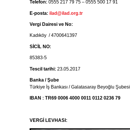
Telefon:
0555 217 79 75 – 0555 500 17 91
E-posta:
ilad@ilad.org.tr
Vergi Dairesi ve No:
Kadıköy / 4700641397
SİCİL NO:
85383-5
Tescil tarihi:
23.05.2017
Banka / Şube
Türkiye İş Bankası / Galatasaray Beyoğlu Şubesi
IBAN : TR69 0006 4000 0011 0112 0236 79
VERGİ LEVHASI: