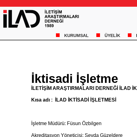
s
KURUMSAL
ÜYELİK
İktisadi İşletme
İLETİŞİM ARAŞTIRMALARI DERNEĞİ İLAD İK
Kısa adı : İLAD İKTİSADİ İŞLETMESİ
İşletme Müdürü: Füsun Özbilgen
Akreditasyon Yöneticisi: Sevda Güzeldere