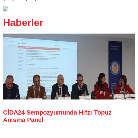
Haberler
CİDA24 Sempozyumunda Hıfzı Topuz
Anısına Panel