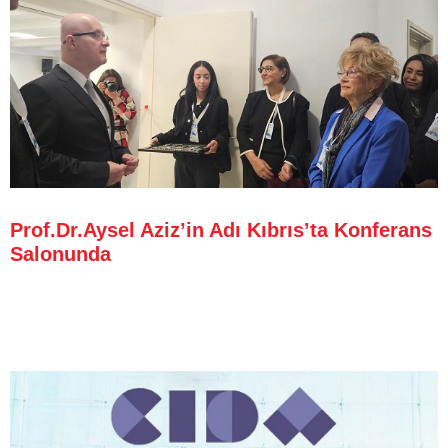
Prof.Dr.Aysel Aziz’in Adı Kıbrıs’ta Konferans
Salonunda