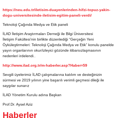
https://neu.edu.tr/iletisim-duayenlerinden-hifzi-topuz-yakin-
dogu-universitesinde-iletisim-egitim-paneli-verdi/
Teknoloji Çağında Medya ve Etik paneli
İLAD İletişim Araştırmaları Derneği ile Bilgi Üniversitesi
İletişim Fakültesi’nin birlikte düzenlediği “Gerçeğin Yeni
Öyküleştirmeleri: Teknoloji Çağında Medya ve Etik” konulu panelde
yayın organlarının okur/izleyici gözünde itibarsızlaşmasının
nedenleri irdelendi..
http://www.ilad.org.tr/m-haberler.asp?Haber=59
Sevgili üyelerimiz İLAD çalışmalarına katılım ve desteğinizin
sürmesi ve 2019 yılının yine başarılı verimli geçmesi dileği ile
saygılar sunarız
İLAD Yönetim Kurulu adına Başkan
Prof.Dr. Aysel Aziz
Haberler