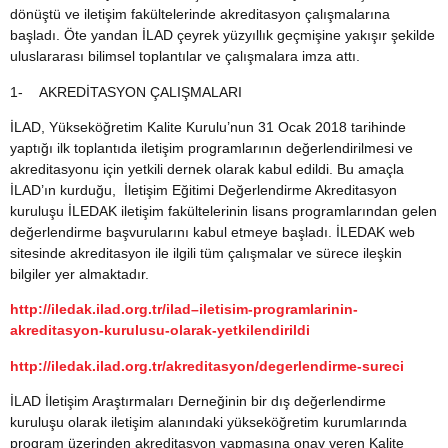
dönüştü ve iletişim fakültelerinde akreditasyon çalışmalarına
başladı. Öte yandan İLAD çeyrek yüzyıllık geçmişine yakışır şekilde
uluslararası bilimsel toplantılar ve çalışmalara imza attı.
1-
AKREDİTASYON ÇALIŞMALARI
İLAD, Yükseköğretim Kalite Kurulu’nun 31 Ocak 2018 tarihinde
yaptığı ilk toplantıda iletişim programlarının değerlendirilmesi ve
akreditasyonu için yetkili dernek olarak kabul edildi. Bu amaçla
İLAD’ın kurduğu, İletişim Eğitimi Değerlendirme Akreditasyon
kuruluşu İLEDAK iletişim fakültelerinin lisans programlarından gelen
değerlendirme başvurularını kabul etmeye başladı. İLEDAK web
sitesinde akreditasyon ile ilgili tüm çalışmalar ve sürece ileşkin
bilgiler yer almaktadır.
http://iledak.ilad.org.tr/ilad–iletisim-programlarinin-
akreditasyon-kurulusu-olarak-yetkilendirildi
http://iledak.ilad.org.tr/akreditasyon/degerlendirme-sureci
İLAD İletişim Araştırmaları Derneğinin bir dış değerlendirme
kuruluşu olarak iletişim alanındaki yükseköğretim kurumlarında
program üzerinden akreditasyon yapmasına onay veren Kalite