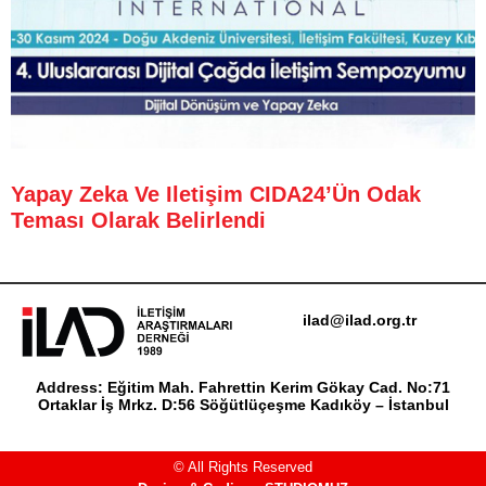
Yapay Zeka Ve Iletişim CIDA24’ün Odak
Teması Olarak Belirlendi
ilad@ilad.org.tr
Address: Eğitim Mah. Fahrettin Kerim Gökay Cad. No:71
Ortaklar İş Mrkz. D:56 Söğütlüçeşme Kadıköy – İstanbul
© All Rights Reserved