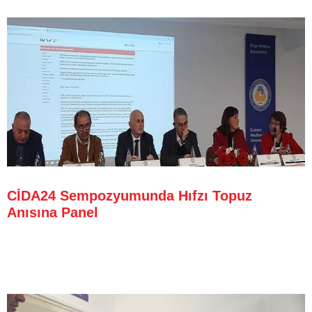
CİDA24 Sempozyumunda Hıfzı Topuz
Anısına Panel