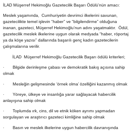
İLAD Müşerref Hekimoğlu Gazetecilik Başarı Ödülü’nün amacı:
M
eslek yaşamında, Cumhuriyetin devrimci ilkelerini savunan,
gazetecilikte temel işlevin “haber” ve “bilgilendirme” olduğuna
inanan, gazeteci, Müşerref Hekimoğlu’nun adını yaşatmaktır. Ödül,
gazetecilik meslek ilkelerine uygun olarak medyada “haber, röportaj
ya da köşe yazısı” dallarında başarılı genç kadın gazetecilerin
çalışmalarına verilir.
İLAD Müşerref Hekimoğlu Gazetecilik Başarı ödülü kriterleri;
· Bilgide derinleşme çabası ve demokratik bakış açısına sahip
olmak
· Mesleğin gelişmesinde ‘örnek olma’ özelliğini kazanmış olmak
· Yöreye, ülkeye ve insanlığa yarar sağlayacak habercilik
anlayışına sahip olmak
· Toplumda ırk, cins, dil ve etnik köken ayrımı yapmadan
sorgulayan ve araştırıcı gazeteci kimliğine sahip olmak
· Basın ve meslek ilkelerine uygun habercilik davranışında