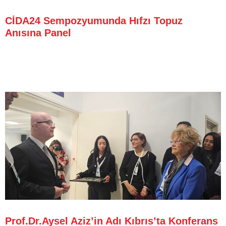
CİDA24 Sempozyumunda Hıfzı Topuz
Anısına Panel
Prof.Dr.Aysel Aziz’in Adı Kıbrıs’ta Konferans