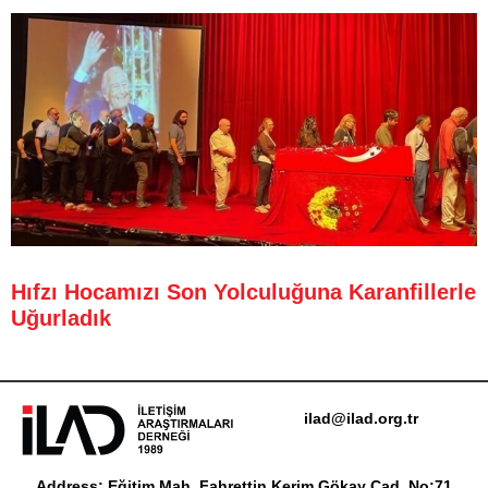
Hıfzı Hocamızı Son Yolculuğuna Karanfillerle
Uğurladık
ilad@ilad.org.tr
Address: Eğitim Mah. Fahrettin Kerim Gökay Cad. No:71