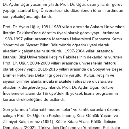
Dr. Aydın Uğur yaşamını yitirdi. Prof. Dr. Uğur, uzun yıllardır görev
yaptığı İstanbul Bilgi Üniversitesi’nde düzenlenen törenin ardından
son yolculuğuna uğurlandı.
Prof. Dr. Aydın Uğur, 1981-1989 yılları arasında Ankara Üniversitesi
İletişim Fakültesi’nde öğretim üyesi olarak görev yaptı. Ardından
1989-1997 yılları arasında Marmara Üniversitesi Fransızca Kamu
Yönetimi ve Siyaset Bilimi Bölümünde öğretim üyesi olarak
akademik çalışmalarını sürdürdü. 1997-2004 yılları arasında
İstanbul Bilgi Üniversitesi İletişim Fakültesi’nin dekanlığını yürüten
Prof. Dr. Uğur, 2004-2009 yılları arasında üniversitenin rektörü
olarak görev yaptı. 2010-2016 yılları arasında da Sosyal ve Beşeri
Bilimler Fakültesi Dekanlığı görevini yürüttü. Kültür, iletişim ve
siyasal bilimler alanlarındaki makaleleri ulusal ve uluslararası
akademik dergilerde yayınlandı. Prof. Dr. Aydın Uğur, Kültürel
İncelemeler alanında Türkiye’deki ilk yüksek lisans programının
kurucu direktörlüğünü de üstlendi.
Son yıllarında “alternatif moderniteler” ve kimlik sorunları üzerine
çalışan Prof. Dr. Uğur’un Keşfedilmemiş Kıta: Günlük Yaşam ve
Zihniyet Kalıplarımız (1991), Kültür Kıtası Atlası: Kültür, İletişim,
Demokrasi (2002), Türkiye İçin Değişme ve Yenileşme Politikaları