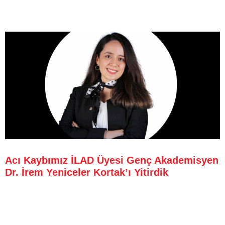
Acı Kaybımız İLAD Üyesi Genç Akademisyen
Dr. İrem Yeniceler Kortak’ı Yitirdik