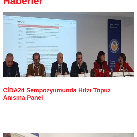
Haberler
CİDA24 Sempozyumunda Hıfzı Topuz
Anısına Panel