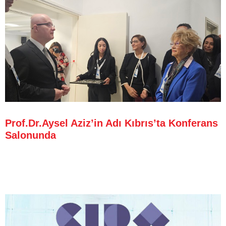
Prof.Dr.Aysel Aziz’in Adı Kıbrıs’ta Konferans
Salonunda