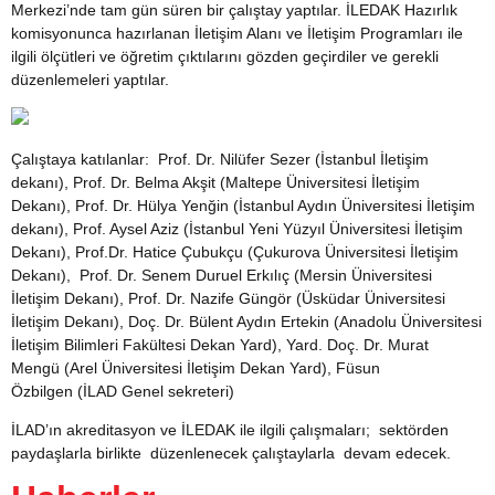
Merkezi’nde tam gün süren bir çalıştay yaptılar. İLEDAK Hazırlık
komisyonunca hazırlanan İletişim Alanı ve İletişim Programları ile
ilgili ölçütleri ve öğretim çıktılarını gözden geçirdiler ve gerekli
düzenlemeleri yaptılar.
Çalıştaya katılanlar:
Prof. Dr. Nilüfer Sezer
(İstanbul İletişim
dekanı),
Prof. Dr. Belma Akşit
(Maltepe Üniversitesi İletişim
Dekanı),
Prof. Dr. Hülya Yenğin
(İstanbul Aydın Üniversitesi İletişim
dekanı),
Prof. Aysel Aziz
(İstanbul Yeni Yüzyıl Üniversitesi İletişim
Dekanı),
Prof.Dr. Hatice Çubukçu
(Çukurova Üniversitesi İletişim
Dekanı),
Prof. Dr. Senem Duruel Erkılıç
(Mersin Üniversitesi
İletişim Dekanı),
Prof. Dr. Nazife Güngör
(Üsküdar Üniversitesi
İletişim Dekanı),
Doç. Dr. Bülent Aydın Ertekin
(Anadolu Üniversitesi
İletişim Bilimleri Fakültesi Dekan Yard),
Yard. Doç. Dr. Murat
Mengü
(Arel Üniversitesi İletişim Dekan Yard),
Füsun
Özbilgen
(İLAD Genel sekreteri)
İLAD’ın akreditasyon ve İLEDAK ile ilgili çalışmaları; sektörden
paydaşlarla birlikte düzenlenecek çalıştaylarla devam edecek.