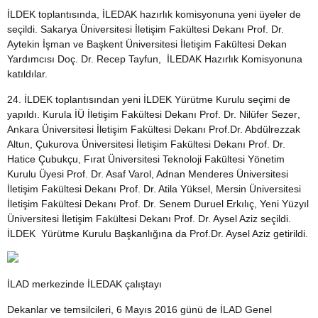
İLDEK toplantısında, İLEDAK hazırlık komisyonuna yeni üyeler de
seçildi. Sakarya Üniversitesi İletişim Fakültesi Dekanı Prof. Dr.
Aytekin İşman ve Başkent Üniversitesi İletişim Fakültesi Dekan
Yardımcısı Doç. Dr. Recep Tayfun, İLEDAK Hazırlık Komisyonuna
katıldılar.
24. İLDEK toplantısından yeni İLDEK Yürütme Kurulu seçimi de
yapıldı. Kurula İÜ İletişim Fakültesi Dekanı
Prof. Dr. Nilüfer Sezer
,
Ankara Üniversitesi İletişim Fakültesi Dekanı
Prof.Dr. Abdülrezzak
Altun
, Çukurova Üniversitesi İletişim Fakültesi Dekanı
Prof. Dr.
Hatice Çubukçu
, Fırat Üniversitesi Teknoloji Fakültesi Yönetim
Kurulu Üyesi
Prof. Dr. Asaf Varol
, Adnan Menderes Üniversitesi
İletişim Fakültesi Dekanı
Prof. Dr. Atila Yüksel
, Mersin Üniversitesi
İletişim Fakültesi Dekanı
Prof. Dr. Senem Duruel Erkılıç
, Yeni Yüzyıl
Üniversitesi İletişim Fakültesi Dekanı
Prof. Dr. Aysel Aziz
seçildi.
İLDEK Yürütme Kurulu Başkanlığına da Prof.Dr. Aysel Aziz getirildi.
İLAD merkezinde İLEDAK çalıştayı
Dekanlar ve temsilcileri, 6 Mayıs 2016 günü de İLAD Genel