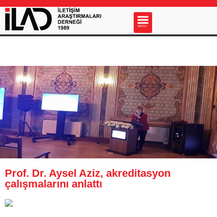
s
MENU
Prof. Dr. Aysel Aziz, akreditasyon
çalışmalarını anlattı