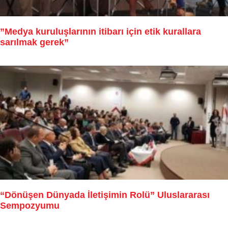
”Medya kuruluşlarının itibarı için etik kurallara
sarılmak gerek”
“Dönüşen Dünyada İletişimin Rolü” Uluslararası
Sempozyumu