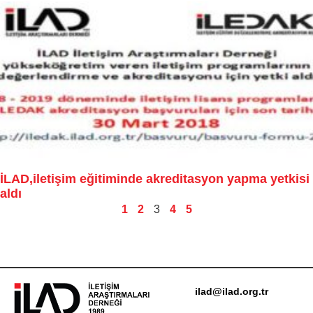
İLAD,iletişim eğitiminde akreditasyon yapma yetkisi
aldı
1
2
3
4
5
ilad@ilad.org.tr